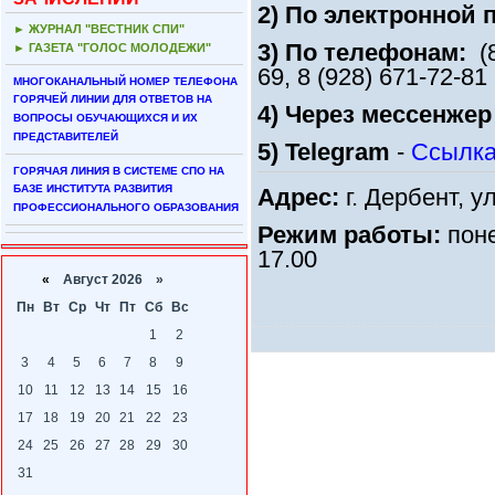
2) По электронной 
► ЖУРНАЛ "ВЕСТНИК СПИ"
3) По телефонам:
(
► ГАЗЕТА "ГОЛОС МОЛОДЕЖИ"
69, 8 (928) 671-72-81
МНОГОКАНАЛЬНЫЙ НОМЕР ТЕЛЕФОНА
ГОРЯЧЕЙ ЛИНИИ ДЛЯ ОТВЕТОВ НА
4) Через мессенжер
ВОПРОСЫ ОБУЧАЮЩИХСЯ И ИХ
ПРЕДСТАВИТЕЛЕЙ
5)
Telegram
-
Ссылк
ГОРЯЧАЯ ЛИНИЯ В СИСТЕМЕ СПО НА
БАЗЕ ИНСТИТУТА РАЗВИТИЯ
Адрес:
г. Дербент, у
ПРОФЕССИОНАЛЬНОГО ОБРАЗОВАНИЯ
Режим работы:
поне
17.00
«
Август 2026 »
Пн
Вт
Ср
Чт
Пт
Сб
Вс
1
2
3
4
5
6
7
8
9
10
11
12
13
14
15
16
17
18
19
20
21
22
23
24
25
26
27
28
29
30
31