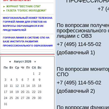
ПРОФЕССИОНА
► ЖУРНАЛ "ВЕСТНИК СПИ"
+7 (
► ГАЗЕТА "ГОЛОС МОЛОДЕЖИ"
МНОГОКАНАЛЬНЫЙ НОМЕР ТЕЛЕФОНА
ГОРЯЧЕЙ ЛИНИИ ДЛЯ ОТВЕТОВ НА
По вопросам получе
ВОПРОСЫ ОБУЧАЮЩИХСЯ И ИХ
профессионального 
ПРЕДСТАВИТЕЛЕЙ
лицами с ОВЗ
ГОРЯЧАЯ ЛИНИЯ В СИСТЕМЕ СПО НА
БАЗЕ ИНСТИТУТА РАЗВИТИЯ
+7 (495) 114-55-02
ПРОФЕССИОНАЛЬНОГО ОБРАЗОВАНИЯ
(добавочный 1)
«
Август 2026 »
По вопросам монито
Пн
Вт
Ср
Чт
Пт
Сб
Вс
СПО
1
2
3
4
5
6
7
8
9
+7 (495) 114-55-02
10
11
12
13
14
15
16
(добавочный 2)
17
18
19
20
21
22
23
24
25
26
27
28
29
30
31
По вопросам функци