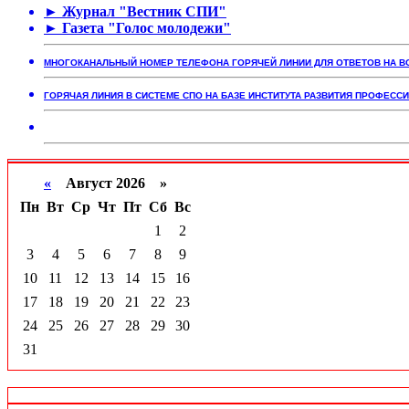
► Журнал "Вестник СПИ"
► Газета "Голос молодежи"
МНОГОКАНАЛЬНЫЙ НОМЕР ТЕЛЕФОНА ГОРЯЧЕЙ ЛИНИИ ДЛЯ ОТВЕТОВ НА 
ГОРЯЧАЯ ЛИНИЯ В СИСТЕМЕ СПО НА БАЗЕ ИНСТИТУТА РАЗВИТИЯ ПРОФЕС
«
Август 2026 »
Пн
Вт
Ср
Чт
Пт
Сб
Вс
1
2
3
4
5
6
7
8
9
10
11
12
13
14
15
16
17
18
19
20
21
22
23
24
25
26
27
28
29
30
31