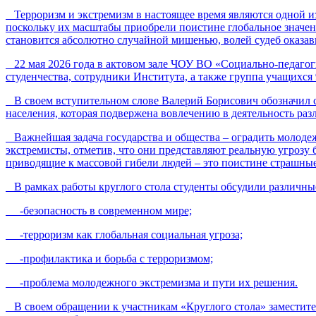
Терроризм и экстремизм в настоящее время являются одной из
поскольку их масштабы приобрели поистине глобальное значен
становится абсолютно случайной мишенью, волей судеб оказав
22 мая 2026 года в актовом зале ЧОУ ВО «Социально-педагоги
студенчества, сотрудники Института, а также группа учащих
В своем вступительном слове Валерий Борисович обозначил с
населения, которая подвержена вовлечению в деятельность раз
Важнейшая задача государства и общества – оградить молодежь
экстремисты, отметив, что они представляют реальную угрозу 
приводящие к массовой гибели людей – это поистине страшны
В рамках работы круглого стола студенты обсудили различные
-безопасность в современном мире;
-терроризм как глобальная социальная угроза;
-профилактика и борьба с терроризмом;
-проблема молодежного экстремизма и пути их решения.
В своем обращении к участникам «Круглого стола» заместитель