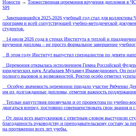
Новости
→
Торжественная церемония вручения дипломов в Ч
SPI
Завершившийся 2025-2026 учебный год стал для коллектива 
программ и всей сопутствующей учебно-методической докумен
студентов.
14 июля 2026 года в стенах Института в теплой и празднично
вручения диплома – не просто формальное завершение учебного
В этом году Институт выпустил специалистов по девяти напр
Церемония открылась исполнением Гимна Российской Федерац
юридических наук Агабалаев Мухамед Имамединович. Он поздр
полного вызовов и возможностей. Ректор особо отметил успех
Особую значимость церемонии придало участие Рябченко Дени
им их долгожданные дипломы, отметив важность поддержания 
Теплые напутствия прозвучали и от проректора по учебно-во
двигаться вперед, постоянно совершенствовать свои знания и 
От лица всех выпускников с ответным словом выступили студ
благодарность руководству и преподавательскому составу за 
на протяжении всех лет учебы.