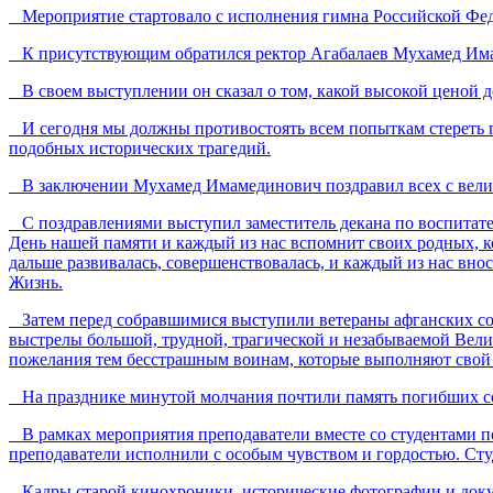
Мероприятие стартовало с исполнения гимна Российской Фе
К присутствующим обратился ректор Агабалаев Мухамед Има
В своем выступлении он сказал о том, какой высокой ценой до
И сегодня мы должны противостоять всем попыткам стереть пр
подобных исторических трагедий.
В заключении Мухамед Имамединович поздравил всех с вели
С поздравлениями выступил заместитель декана по воспитатель
День нашей памяти и каждый из нас вспомнит своих родных, ко
дальше развивалась, совершенствовалась, и каждый из нас вно
Жизнь.
Затем перед собравшимися выступили ветераны афганских соб
выстрелы большой, трудной, трагической и незабываемой Вели
пожелания тем бесстрашным воинам, которые выполняют свой до
На празднике минутой молчания почтили память погибших со
В рамках мероприятия преподаватели вместе со студентами п
преподаватели исполнили с особым чувством и гордостью. Сту
Кадры старой кинохроники, исторические фотографии и доку