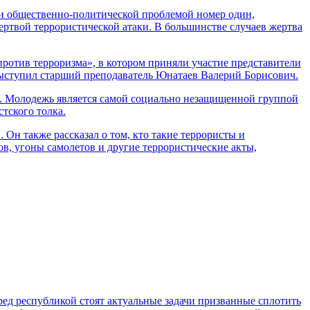
 и общественно-политической проблемой номер один,
ертвой террористической атаки. В большинстве случаев жертва
ротив терроризма», в котором приняли участие представители
выступил старший преподаватель Юнатаев Валерий Борисович.
й. Молодежь является самой социально незащищенной группой
тского толка.
Он также рассказал о том, кто такие террористы и
в, угоны самолетов и другие террористические акты,
ред республикой стоят актуальные задачи призванные сплотить