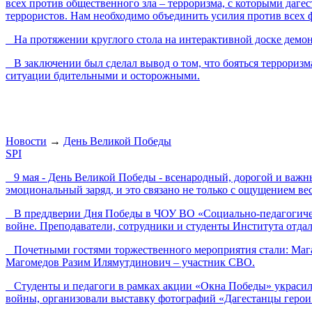
всех против общественного зла – терроризма, с которыми дагес
террористов. Нам необходимо объединить усилия против всех ф
На протяжении круглого стола на интерактивной доске демон
В заключении был сделал вывод о том, что бояться терроризма
ситуации бдительными и осторожными.
Новости
→
День Великой Победы
SPI
9 мая - День Великой Победы - всенародный, дорогой и важны
эмоциональный заряд, и это связано не только с ощущением в
В преддверии Дня Победы в ЧОУ ВО «Социально-педагогическ
войне. Преподаватели, сотрудники и студенты Института отдал
Почетными гостями торжественного мероприятия стали: Мага
Магомедов Разим Илямутдинович – участник СВО.
Студенты и педагоги в рамках акции «Окна Победы» украсили
войны, организовали выставку фотографий «Дагестанцы герои