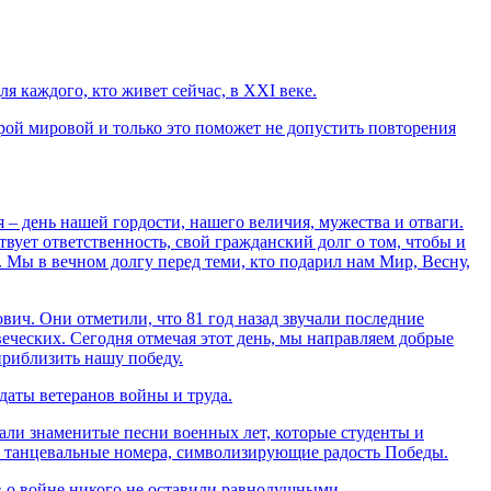
ля каждого, кто живет сейчас, в
XXI
веке.
ой мировой и только это поможет не допустить повторения
– день нашей гордости, нашего величия, мужества и отваги.
вует ответственность, свой гражданский долг о том, чтобы и
. Мы в вечном долгу перед теми, кто подарил нам Мир, Весну,
ч. Они отметили, что 81 год назад звучали последние
еческих. Сегодня отмечая этот день, мы направляем добрые
приблизить нашу победу.
аты ветеранов войны и труда.
ли знаменитые песни военных лет, которые студенты и
ли танцевальные номера, символизирующие радость Победы.
 о войне никого не оставили равнодушными.