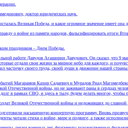
дерации.
мединович, доктор юридических наук.
сталась Великая Победа, и какое огромное значение имеет она д
авду о войне из памяти народов, фальсифицировать итоги Втор
ким праздником – Днем Победы.
ной работе Давудов Агаширин Давудович. Он сказал, что 9 мая 
торые отдали свои жизни за мирное небо для каждого, и почувст
сил частичку своего труда, своей души в движение нашей страны
ытий Магарамов Кахир Садаевич и Мурадов Риад Магомедбекови
кой Отечественной войны, но не заживают раны в сердцах челов
лг в рамках СВО, и здесь в тылу, будем делать многое, чтобы 
лдат Великой Отечественной войны и недоживших до славной д
одготовили насыщенную концертную программу. Вновь прозвуча
денты читали стихи о войне, мире и подвиге, а также исполни
менты, песни военных лет, фрагменты художественных фильмов