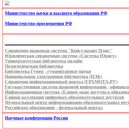
Министерство науки и высшего образования РФ
Министерство просвещения РФ
Справочно-правовая система "Консультант Плюс"
Юридическая справочная система «Система Юрист»
Университетская библиотека онлайн
Педагогическая библиотека
Библиотека Гумер - гуманитарные науки
Национальная электронная библиотека (НЭБ)
Справочно-информационный портал (ГРАМОТА.РУ)
Государственная система правовой информации - официа
Информационная система «Единое окно доступа к образов
Единая коллекция цифровых образовательных ресурсов
Федеральный центр информационно-образовательных рес
Российское образование - федеральный портал
Научные конференции России