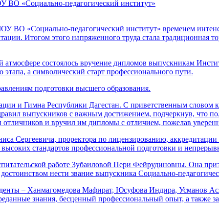
ОУ ВО «Социально-педагогический институт»
ЧОУ ВО «Социально-педагогический институт» временем интенс
тации. Итогом этого напряженного труда стала традиционная т
й атмосфере состоялось вручение дипломов выпускникам Институ
 этапа, а символический старт профессионального пути.
авлениям подготовки высшего образования.
ии и Гимна Республики Дагестан. С приветственным словом к 
авил выпускников с важным достижением, подчеркнув, что полу
и отличников и вручил им дипломы с отличием, пожелав уверенн
са Сергеевича, проректора по лицензированию, аккредитации и
высоких стандартов профессиональной подготовки и непрерывн
спитательской работе Зубаиловой Пери Фейрудиновны. Она призв
с достоинством нести звание выпускника Социально-педагогичес
енты – Ханмагомедова Мафират, Юсуфова Индира, Усманов Асла
переданные знания, бесценный профессиональный опыт, а также з