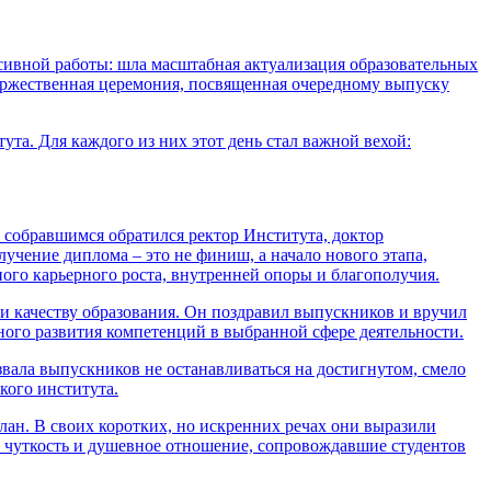
ивной работы: шла масштабная актуализация образовательных
оржественная церемония, посвященная очередному выпуску
та. Для каждого из них этот день стал важной вехой:
собравшимся обратился ректор Института, доктор
чение диплома – это не финиш, а начало нового этапа,
ого карьерного роста, внутренней опоры и благополучия.
 качеству образования. Он поздравил выпускников и вручил
ого развития компетенций в выбранной сфере деятельности.
ала выпускников не останавливаться на достигнутом, смело
кого института.
н. В своих коротких, но искренних речах они выразили
а чуткость и душевное отношение, сопровождавшие студентов