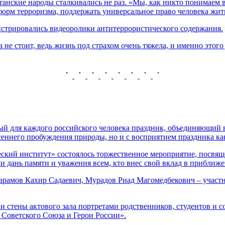
танские народы сталкивались не раз. «Мы, как никто понимаем в
орм терроризма, поддержать универсальное право человека жить 
стрировались видеоролики антитеррористического содержания.
 не стоит, ведь жизнь под страхом очень тяжела, и именно этог
й для каждого российского человека праздник, объединяющий в
есеннего пробуждения природы, но и с восприятием праздника к
ий институт» состоялось торжественное мероприятие, посвящ
и дань памяти и уважения всем, кто внес свой вклад в приближ
рамов Кахир Садаевич, Мурадов Риад Магомедбекович – участ
 стены актового зала портретами родственников, студентов и с
 Советского Союза и Герои России».