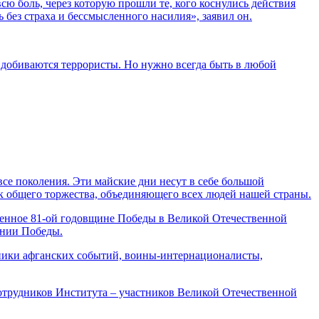
сю боль, через которую прошли те, кого коснулись действия
без страха и бессмысленного насилия», заявил он.
о добиваются террористы. Но нужно всегда быть в любой
се поколения. Эти майские дни несут в себе большой
ак общего торжества, объединяющего всех людей нашей страны.
енное 81-ой годовщине Победы в Великой Отечественной
ении Победы.
ники афганских событий, воины-интернационалисты,
отрудников Института – участников Великой Отечественной