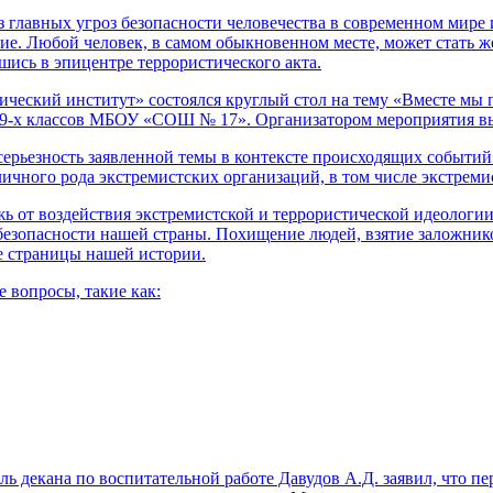
 главных угроз безопасности человечества в современном мире
ие. Любой человек, в самом обыкновенном месте, может стать ж
шись в эпицентре террористического акта.
ческий институт» состоялся круглый стол на тему «Вместе мы п
ся 9-х классов МБОУ «СОШ № 17». Организатором мероприятия 
ерьезность заявленной темы в контексте происходящих событи
личного рода экстремистских организаций, в том числе экстремис
 от воздействия экстремистской и террористической идеологии. 
безопасности нашей страны. Похищение людей, взятие заложнико
е страницы нашей истории.
 вопросы, такие как:
 декана по воспитательной работе Давудов А.Д. заявил, что пе