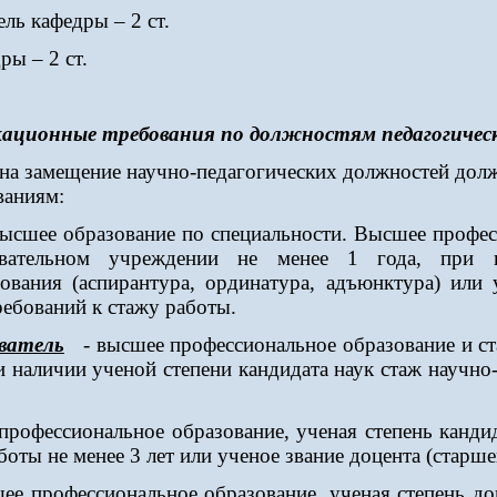
ль кафедры – 2 ст.
ры – 2 ст.
ационные требования по должностям педагогичес
замещение научно-педагогических должностей дол
ваниям:
высшее образование по специальности. Высшее профес
вательном учреждении не менее 1 года, при на
ования (аспирантура, ординатура, адъюнктура) или 
ребований к стажу работы.
ватель
- высшее профессиональное образование и ст
ри наличии ученой степени кандидата наук стаж научно
рофессиональное образование, ученая степень кандид
оты не менее 3 лет или ученое звание доцента (старше
ее профессиональное образование, ученая степень до