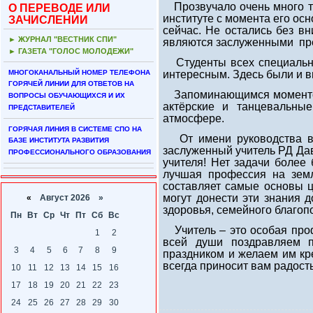
Прозвучало очень много те
О ПЕРЕВОДЕ ИЛИ
институте с момента его ос
ЗАЧИСЛЕНИИ
сейчас. Не остались без в
► ЖУРНАЛ "ВЕСТНИК СПИ"
являются заслуженными пр
► ГАЗЕТА "ГОЛОС МОЛОДЕЖИ"
Студенты всех специально
МНОГОКАНАЛЬНЫЙ НОМЕР ТЕЛЕФОНА
интересным. Здесь были и в
ГОРЯЧЕЙ ЛИНИИ ДЛЯ ОТВЕТОВ НА
Запоминающимся моментом 
ВОПРОСЫ ОБУЧАЮЩИХСЯ И ИХ
актёрские и танцевальны
ПРЕДСТАВИТЕЛЕЙ
атмосфере.
ГОРЯЧАЯ ЛИНИЯ В СИСТЕМЕ СПО НА
От имени руководства ву
БАЗЕ ИНСТИТУТА РАЗВИТИЯ
заслуженный учитель РД Да
ПРОФЕССИОНАЛЬНОГО ОБРАЗОВАНИЯ
учителя! Нет задачи более
лучшая профессия на земл
составляет самые основы ц
могут донести эти знания 
«
Август 2026 »
здоровья, семейного благопо
Пн
Вт
Ср
Чт
Пт
Сб
Вс
Учитель – это особая проф
1
2
всей души поздравляем п
3
4
5
6
7
8
9
праздником и желаем им кр
всегда приносит вам радость
10
11
12
13
14
15
16
17
18
19
20
21
22
23
24
25
26
27
28
29
30