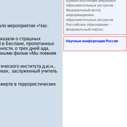
Единая коллекция цифровых
образовательных ресурсов
Федеральный центр
информационно-
образовательных ресурсов
Российское образование -
шло мероприятие «Час-
федеральный портал
сказали о страшных
Научные конференции России
й в Беслане, пропитанных
ости, о трех дней ада,
душными фильм «Мы помним
ческого института д.ю.н.,
екан, заслуженный учитель
жертв в террористических