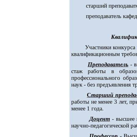
старший преподавате
преподаватель кафед
Квалифик
Участники конкурса на 
квалификационным требо
Преподаватель
- 
стаж работы в образо
профессионального образ
наук - без предъявления т
С
тарший препода
работы не менее 3 лет, п
менее 1 года.
Доцент
- высшее п
научно-педагогической раб
Профессор
- Высш