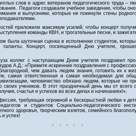
плых слов в адрес ветеранов педагогического труда – лю
нования. Педагоги создавали учебное заведение, чтобы оно 
нимания и выпускники, которые не покинули стены родног
еподавателями.
стей приложили максимум усилий, чтобы концерт получи
ыступления команды КВН, и трогательные песни, и зажигат
была шуточная сценка в исполнении студентов, которы
е таланты. Концерт, посвященный Дню учителя, проше
за коллег с наступающим Днем учителя поздравил про
вудов А.Д.: «Примите искренние поздравления с професси
 благородной, чем давать людям знания, готовить их к жи
е, самая ответственная и самая необходимая для обще
ивилизации, человечество обязано людям, которые не пр
до своих учеников. В этот праздничный день мы от всего
лучия, счастья и успехов во всех делах и начинаниях!».
ессия, требующая огромной и бескорыстной любви к детя
едагогов и студентов Социально-педагогического инст
епкого здоровья, творческим взлетов, семейного благопол
 и успех!