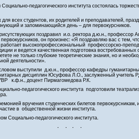
Социально-педагогического института состоялась торжест
 для всех студентов, их родителей и преподавателей, праз
олнующий и запоминающийся день – для первокурсников.
рисутствующих поздравил и.о. ректора д.ю.н., профессор 
первокурсников, он произнес: «Я поздравляю вас с тем, ч
де работает высокопрофессиональный профессорско-препод
иции и ведется качественная подготовка востребованных 
етете не только глубокие теоретические знания, но и необ
ной деятельности».
ловом выступили д.ю.н., профессор кафедры гуманитарны
анитарных дисциплин Юсуфова Л.О., заслуженный учитель 
УВР к.ф.н., доцент Пирмагомедова Р.К.
иально-педагогического института подготовили театрали
ра.
монией вручения студенческих билетов первокурсникам, и
участие в общественной жизни института.
м Социально-педагогического института.