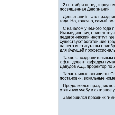
2 сентября перед корпусом 
посвященная Дню знаний.
День знаний – это праздник
года. Но, конечно, самый в
С началом учебного года п
Имамединович, приветствуя 
педагогический институт, г
существуют богатейшие трад
нашего института вы приобр
для будущей профессиональ
Также с поздравительным с
к.ф.н., доцент кафедры гум
Давудов А.Д., проректор по 
Талантливые активисты Соц
постановки, вокальные номе
Продолжился праздник цере
отличную учебу и активное 
Завершился праздник гимно