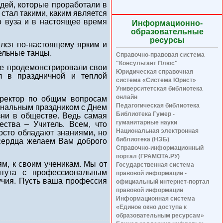
дей, которые проработали в
стал такими, каким является
о вуза и в настоящее время
Информационно-
образовательные
ресурсы
лся по-настоящему ярким и
ельные танцы.
Справочно-правовая система
"Консультант Плюс"
е продемонстрировали свои
Юридическая справочная
л в праздничной и теплой
система «Система Юрист»
Университетская библиотека
онлайн
ректор по общим вопросам
Педагогическая библиотека
ональным праздником с Днем
Библиотека Гумер -
зни в обществе. Ведь самая
гуманитарные науки
ства – Учитель. Всем, что
Национальная электронная
осто обладают знаниями, но
библиотека (НЭБ)
 сердца желаем Вам доброго
Справочно-информационный
портал (ГРАМОТА.РУ)
м, к своим ученикам. Мы от
Государственная система
итута с профессиональным
правовой информации -
учия. Пусть ваша профессия
официальный интернет-портал
правовой информации
Информационная система
«Единое окно доступа к
образовательным ресурсам»