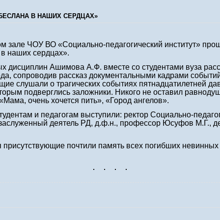
 БЕСЛАНА В НАШИХ СЕРДЦАХ»
ом зале ЧОУ ВО «Социально-педагогический институт» про
 в наших сердцах».
 дисциплин Ашимова А.Ф. вместе со студентами вуза рас
ода, сопроводив рассказ документальными кадрами событи
щие слушали о трагических событиях пятнадцатилетней давн
которым подверглись заложники. Никого не оставил равно
 «Мама, очень хочется пить», «Город ангелов».
дентам и педагогам выступили: ректор Социально-педагоги
заслуженный деятель РД, д.ф.н., профессор Юсуфов М.Г., д
присутствующие почтили память всех погибших невинных 