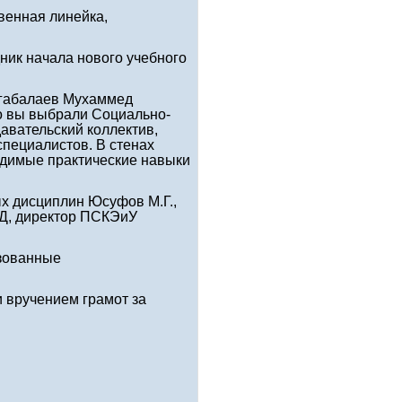
венная линейка,
дник начала нового учебного
Агабалаев Мухаммед
то вы выбрали Социально-
авательский коллектив,
специалистов. В стенах
ходимые практические навыки
х дисциплин Юсуфов М.Г.,
РД, директор ПСКЭиУ
зованные
 вручением грамот за