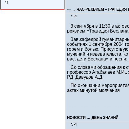
31
--- →
ЧАС-РЕКВИЕМ «ТРАГЕДИЯ
SPI
3 сентября в 11:30 в актов
реквием «Трагедия Беслана
Зав.кафедрой гуманитарных
событиях 1 сентября 2004 г
горем и болью. Присутствую
мучений и издевательств, 
вас, дети Беслана» и песни:
Со словами обращения к сту
профессор Агабалаев М.И., 
РД Давудов А.Д.
По окончании мероприятия 
актах минутой молчания
НОВОСТИ
→
ДЕНЬ ЗНАНИЙ
SPI