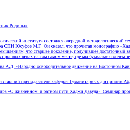
итник Родины»
огический институт» состоялся очередной методологический се
ора СПИ Юсуфов М.Г. Он сказал, что прочитав монографию «Ха
шлениям, что старшее поколение, получившее достаточный запа
в прошлых веках на том самом месте, где мы буквально топчем з
ва А.Д. «Народно-освободительное движение на Восточном Ка
 старший преподаватель кафедры Гуманитарных дисциплин Абд
ира «О жизненном и ратном пути Хаджи Давуда». Семинар прош