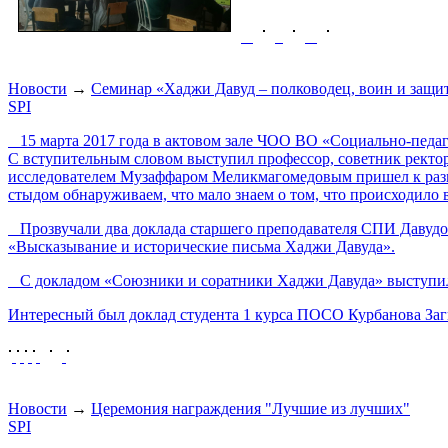
Новости
→
Cеминар «Хаджи Давуд – полководец, воин и защ
SPI
15 марта 2017 года в актовом зале ЧОО ВО «Социально-педаг
С вступительным словом выступил профессор, советник рект
исследователем Музаффаром Меликмагомедовым пришел к размы
стыдом обнаруживаем, что мало знаем о том, что происходило 
Прозвучали два доклада старшего преподавателя СПИ Давудо
«Высказывание и исторические письма Хаджи Давуда».
С докладом «Союзники и соратники Хаджи Давуда» выступил
Интересный был доклад студента 1 курса ПОСО Курбанова Заг
Новости
→
Церемония награждения "Лучшие из лучших"
SPI