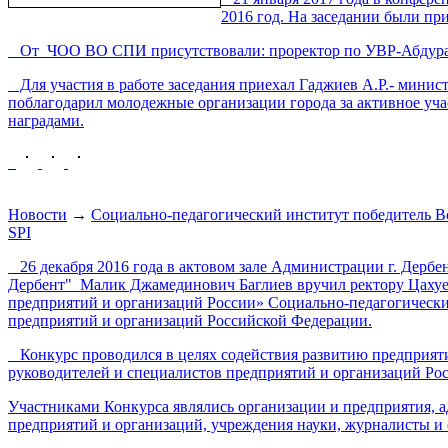
2016 год. На заседании были пр
От ЧОО ВО СПИ присутствовали: проректор по УВР-Абдурах
Для участия в работе заседания приехал Гаджиев А.Р.- минис
поблагодарил молодежные организации города за активное уча
наградами.
Новости
→
Социально-педагогический институт победитель В
SPI
26 декабря 2016 года в актовом зале Администрации г. Дербен
Дербент" Малик Джамединович Баглиев вручил ректору Цахуев
предприятий и организаций России» Социально-педагогически
предприятий и организаций Российской Федерации.
Конкурс проводился в целях содействия развитию предприяти
руководителей и специалистов предприятий и организаций Ро
Участниками Конкурса являлись организации и предприятия, 
предприятий и организаций, учреждения науки, журналисты и