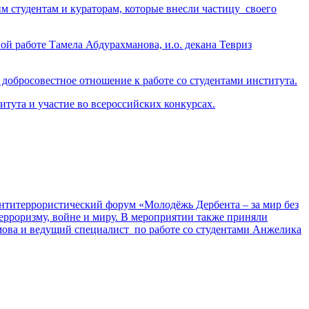
м студентам и кураторам, которые внесли частицу своего
й работе Тамела Абдурахманова, и.о. декана Тевриз
 добросовестное отношение к работе со студентами института.
тута и участие во всероссийских конкурсах.
антитеррористический форум «Молодёжь Дербента – за мир без
терроризму, войне и миру. В мероприятии также приняли
мова и ведущий специалист по работе со студентами Анжелика