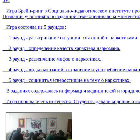
SPI
Игра Брейн-ринг в Социально-педагогическом институте прошла
Познания участников по заданной теме оценивало компетентн
Игра состояла из 5 раундов:
1 раунд - разыгривание ситуации, связанной с наркотиками.
2 раунд - определение качеств характера наркомана.
3 раунд - развенчание мифов о наркотиках.
4 раунд - виды наказаний за хранение и употребление нарко
5 раунд - сочинить четверостишие на тему о наркотиках.
В заданиях содержалась информация медицинской и юридичес
Игра прошла очень интересно. Студенты давали хорошие отв