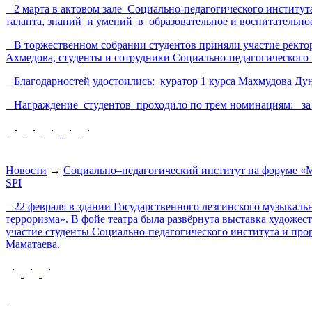
2 марта в актовом зале Социально-педагогического института
таланта, знаний и умений в образовательное и воспитательно
В торжественном собрании студентов приняли участие ректор 
Ахмедова, студенты и сотрудники Социально-педагогического 
Благодарностей удостоились: куратор 1 курса Махмудова Дунья
Награждение студентов проходило по трём номинациям: за усп
Новости
→
Социально–педагогический институт на форуме «М
SPI
22 февраля в здании Государственного лезгинского музыкаль
терроризма». В фойе театра была развёрнута выставка художес
участие студенты Социально-педагогического института и пр
Маматаева.