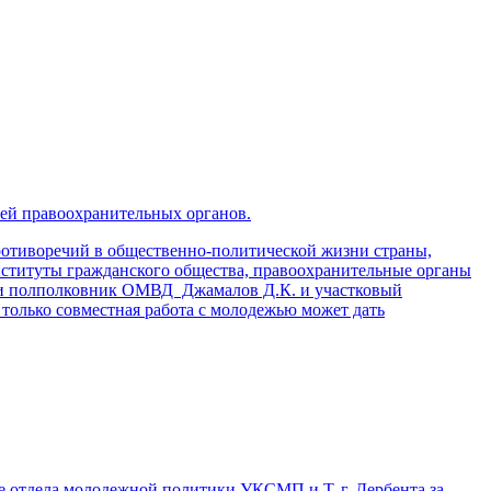
лей правоохранительных органов.
противоречий в общественно-политической жизни страны,
нституты гражданского общества, правоохранительные органы
али полполковник ОМВД Джамалов Д.К. и участковый
только совместная работа с молодежью может дать
е отдела молодежной политики УКСМП и Т. г. Дербента за