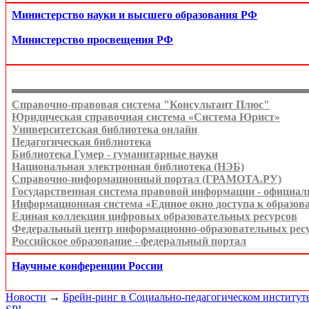
Министерство науки и высшего образования РФ
Министерство просвещения РФ
Справочно-правовая система "Консультант Плюс"
Юридическая справочная система «Система Юрист»
Университетская библиотека онлайн
Педагогическая библиотека
Библиотека Гумер - гуманитарные науки
Национальная электронная библиотека (НЭБ)
Справочно-информационный портал (ГРАМОТА.РУ)
Государственная система правовой информации - официа
Информационная система «Единое окно доступа к образов
Единая коллекция цифровых образовательных ресурсов
Федеральный центр информационно-образовательных рес
Российское образование - федеральный портал
Научные конференции России
Новости
→
Брейн-ринг в Социально-педагогическом институт