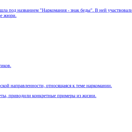
 под названием "Наркомания - знак беды". В ней участвовали д
ое жюри.
тиков.
кой направленности, относящаяся к теме наркомании.
еты, приводили конкретные примеры из жизни.