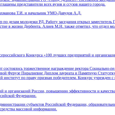
иглашены представители всех вузов и ссузов нашего города.
манова Т.И. и начальник УМО-Давудов А.Д.
тр по делам молодежи РД. Работу заседания открыл заместитель
стие в жизни Дербента. Алиев М.Н. также отметил, что отдел 
сероссийского Конкурса «100 лучших предприятий и организац
т состоялось торжественное награждение ректора Социально-пед
ой Ферузе Пиралиевне Диплом лауреата и Памятную Статуэтку,
й институт по праву признан победителем. Конкурс учрежден 
й и организаций России, повышению эффективности и качества
ссийской Федерации.
администрации субъектов Российской Федерации, образовательн
 средства массовой информации.