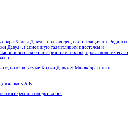
минар «Хаджи Давуд – полководец, воин и защитник Родины».
джи Давуд», написанную талантливым писателем и
с знаний о своей истории и личностях, прославивших ее, со
емлю.
вказе, возглавляемые Хаджи Давудом Мюшкюрским» и
улгалимов А.Р.
ел интересно и плодотворно.