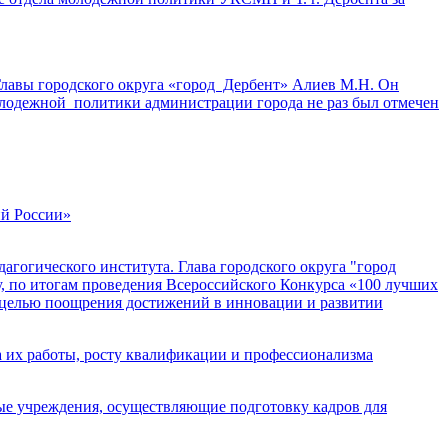
 Главы городского округа «город Дербент» Алиев М.Н. Он
молодежной политики администрации города не раз был отмечен
ий России»
агогического института. Глава городского округа "город
 по итогам проведения Всероссийского Конкурса «100 лучших
с целью поощрения достижений в инновации и развитии
 их работы, росту квалификации и профессионализма
ые учреждения, осуществляющие подготовку кадров для