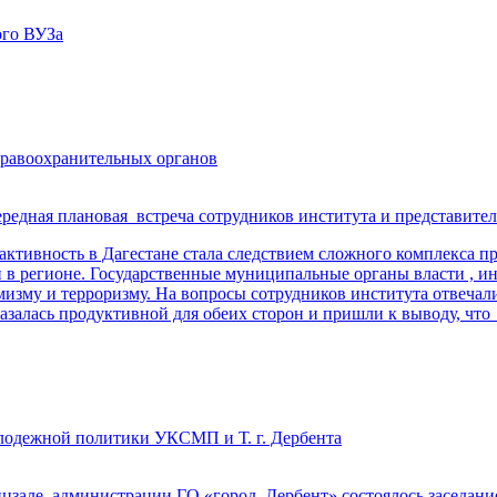
ого ВУЗа
правоохранительных органов
редная плановая встреча сотрудников института и представите
активность в Дагестане стала следствием сложного комплекса 
 в регионе. Государственные муниципальные органы власти , и
мизму и терроризму. На вопросы сотрудников института отвеч
залась продуктивной для обеих сторон и пришли к выводу, что 
олодежной политики УКСМП и Т. г. Дербента
нцзале администрации ГО «город Дербент» состоялось заседани