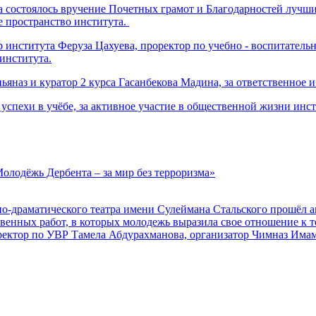
 состоялось вручение Почетных грамот и Благодарностей лучши
е пространство института.
института Феруза Цахуева, проректор по учебно - воспитательно
института.
наз и куратор 2 курса Гасанбекова Мадина, за ответственное и
ехи в учёбе, за активное участие в общественной жизни инсти
олодёжь Дербента – за мир без терроризма»
но-драматического театра имени Сулеймана Стальского прошёл 
твенных работ, в которых молодежь выразила свое отношение к 
оректор по УВР Тамела Абдурахманова, организатор Чимназ Има