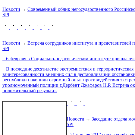
Новости
→
Современный облик негосударственного Российск
SPI
Новости
→
Встреча сотрудников института и представителей 
SPI
6 февраля в Социально-педагогическом институте прошла оче
В последние десятилетие экстремистская и террористическая 
заинтересованности внешних сил в дестабилизации обстановки
республики накопили огромный опыт противодействия экстре
уполномоченный полиции г.Дербент Джафаров Н.Р. Встреча ока
положительный результат.
Новости
→
Заседание отдела м
SPI
21 января 2017 года в конфере