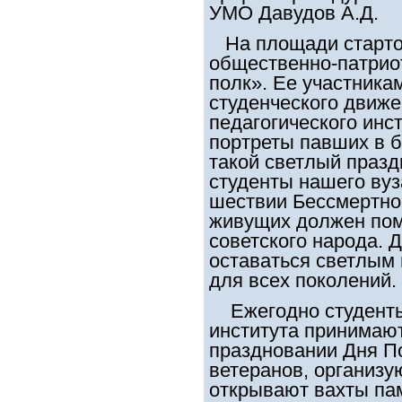
УМО
Давудов А.Д.
На площади старто
общественно-патрио
полк». Ее участника
студенческого движ
педагогического инст
портреты павших в б
такой светлый празд
студенты нашего вуза
шествии Бессмертно
живущих должен пом
советского народа.
оставаться светлым 
для всех поколений.
Ежегодно студенты
института принимают
праздновании Дня П
ветеранов, организу
открывают вахты пам