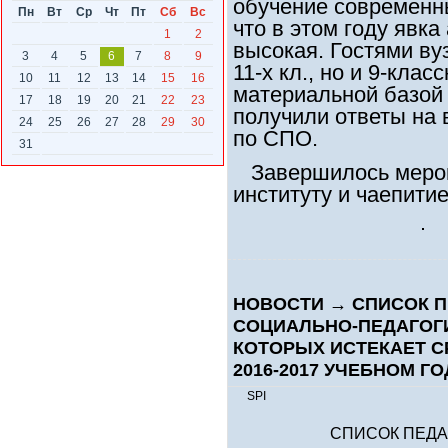
обучение современны
Пн
Вт
Ср
Чт
Пт
Сб
Вс
что в этом году явк
1
2
высокая. Гостями ву
3
4
5
6
7
8
9
11-х кл., но и 9-кла
10
11
12
13
14
15
16
материальной базой 
17
18
19
20
21
22
23
получили ответы на
24
25
26
27
28
29
30
по СПО.
31
Завершилось мероп
институту и чаепити
НОВОСТИ
→
СПИСОК П
СОЦИАЛЬНО-ПЕДАГОГИ
КОТОРЫХ ИСТЕКАЕТ С
2016-2017 УЧЕБНОМ ГО
SPI
СПИСОК ПЕДА