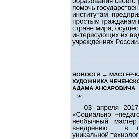
образования своего 
помочь государстве
институтам, предпри
простым гражданам к
стране мира, осуще
интересующих их ве
учреждениях России
НОВОСТИ
→
МАСТЕР-К
ХУДОЖНИКА ЧЕЧЕНСК
АДАМА АНСАРОВИЧА
SPI
0З апреля 201
«Социально –педаго
необычный мастер
внедрению в пед
уникальной технолог