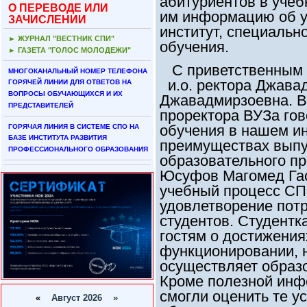
абитуриентов в учеб
О ПЕРЕВОДЕ ИЛИ
им информацию об у
ЗАЧИСЛЕНИИ
институт, специальн
► ЖУРНАЛ "ВЕСТНИК СПИ"
обучения.
► ГАЗЕТА "ГОЛОС МОЛОДЕЖИ"
С приветственным 
МНОГОКАНАЛЬНЫЙ НОМЕР ТЕЛЕФОНА
и.о. ректора Джава
ГОРЯЧЕЙ ЛИНИИ ДЛЯ ОТВЕТОВ НА
ВОПРОСЫ ОБУЧАЮЩИХСЯ И ИХ
Джавадмирзоевна. В
ПРЕДСТАВИТЕЛЕЙ
проректора ВУЗа гов
обучения в нашем ин
ГОРЯЧАЯ ЛИНИЯ В СИСТЕМЕ СПО НА
БАЗЕ ИНСТИТУТА РАЗВИТИЯ
преимуществах выпу
ПРОФЕССИОНАЛЬНОГО ОБРАЗОВАНИЯ
образовательного п
Юсуфов Магомед Гас
учебный процесс СП
удовлетворение потр
студентов. Студентк
гостям о достижениях
функционировании, 
осуществляет образ
Кроме полезной инф
смогли оценить те у
«
Август 2026 »