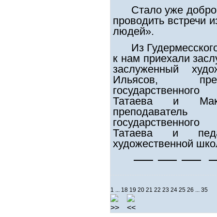
Стало уже добро
проводить встречи 
людей».
Из Гудермесског
к нам приехали зас
заслуженный худ
Ильясов, преп
государственного 
Татаева и Мак
преподава
государственного 
Татаева и педа
художественной шко
1
...
18
19
20
21
22
23
24
25
26
...
35