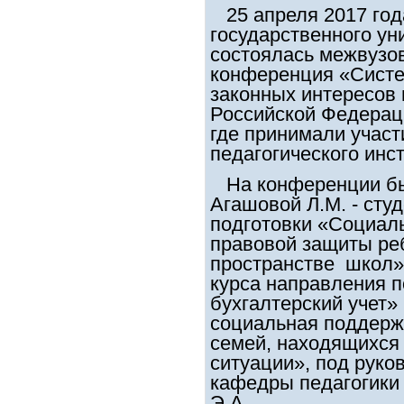
25 апреля 2017 год
государственного уни
состоялась межвузов
конференция «Систе
законных интересов
Российской Федераци
где принимали участ
педагогического инст
На конференции бы
Агашовой Л.М. - сту
подготовки «Социал
правовой защиты ре
пространстве школ» и
курса
направления п
бухгалтерский учет»
социальная поддерж
семей, находящихся 
ситуации», под руков
кафедры педагогики
Э.А.