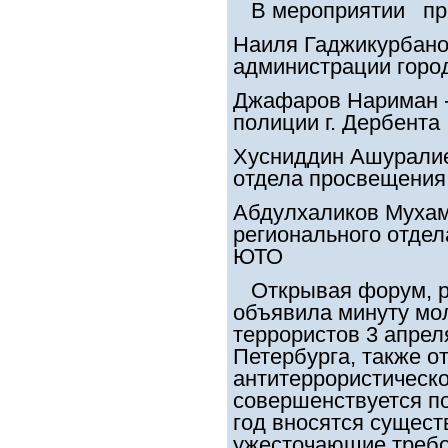
В мероприятии при
Наиля Гаджикурбано
администрации город
Джафаров Нариман -
полиции г. Дербента
Хусниддин Ашуралиев
отдела просвещени
Абдулхаликов Мухам
регионального отде
ЮТО
Открывая форум, р
объявила минуту мол
террористов 3 апрел
Петербурга, также о
антитеррористическо
совершенствуется по
год вносятся сущес
ужесточающие требо