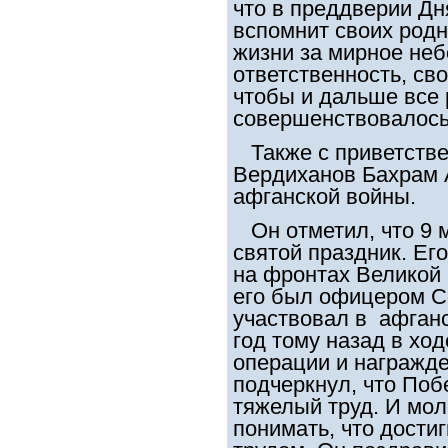
что в преддверии Д
вспомнит своих родн
жизни за мирное неб
ответственность, сво
чтобы и дальше все 
совершенствовалось
Также с приветств
Вердиханов Бахрам 
афганской войны.
Он отметил, что 9 м
святой праздник. Ег
на фронтах Великой 
его был офицером С
участвовал в афганс
год тому назад в хо
операции и награжд
подчеркнул, что Побе
тяжелый труд. И мо
понимать, что достиг