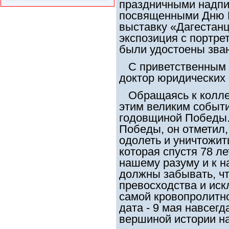
праздничными надпи
посвященными Дню П
выставку «Дагестанц
экспозиция с портре
были удостоены зва
С приветственным с
доктор юридических 
Обращаясь к коллек
этим великим событи
годовщиной Победы.
Победы, он отметил,
одолеть и уничтожи
которая спустя 78 ле
нашему разуму и к н
должны забывать, чт
превосходства и иск
самой кровопролитно
дата - 9 мая навсегд
вершиной истории н