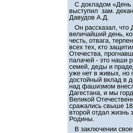
С докладом «День 
выступил зам. декан
Давудов А.Д.
Он рассказал, что 
величайший день, ко
честь, отвага, терпе
всех тех, кто защит
Отечества, прогнавш
палачей - это наши 
семей, деды и праде
уже нет в живых, но 
достойный вклад в 
над фашизмом внесл
Дагестана, и мы гор
Великой Отечествен
сражались свыше 18
второй отдал жизнь 
Родины.
В заключении своег