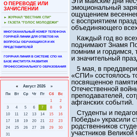
Эти майские дни не
О ПЕРЕВОДЕ ИЛИ
эмоциональный заряд
ЗАЧИСЛЕНИИ
ощущением весеннег
► ЖУРНАЛ "ВЕСТНИК СПИ"
с восприятием празд
► ГАЗЕТА "ГОЛОС МОЛОДЕЖИ"
объединяющего всех
МНОГОКАНАЛЬНЫЙ НОМЕР ТЕЛЕФОНА
Каждый год во всех
ГОРЯЧЕЙ ЛИНИИ ДЛЯ ОТВЕТОВ НА
ВОПРОСЫ ОБУЧАЮЩИХСЯ И ИХ
поднимают Знамя По
ПРЕДСТАВИТЕЛЕЙ
помним и гордимся, 
и значительный праз
ГОРЯЧАЯ ЛИНИЯ В СИСТЕМЕ СПО НА
БАЗЕ ИНСТИТУТА РАЗВИТИЯ
ПРОФЕССИОНАЛЬНОГО ОБРАЗОВАНИЯ
5 мая, в преддвер
«СПИ» состоялось т
посвященное памяти
«
Август 2026 »
Отечественной войны
Пн
Вт
Ср
Чт
Пт
Сб
Вс
преподавателей, сот
1
2
афганских событий.
3
4
5
6
7
8
9
Студенты и педагог
10
11
12
13
14
15
16
Победы» украсили ст
17
18
19
20
21
22
23
родственников студе
24
25
26
27
28
29
30
участников Великой 
31