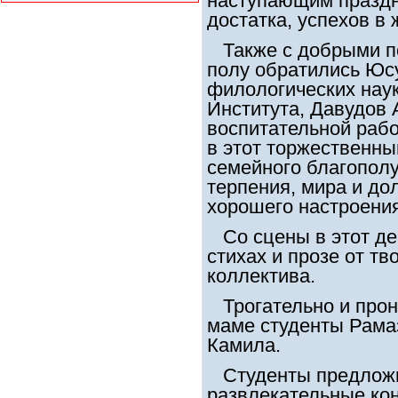
наступающим праздн
достатка, успехов в 
Также с добрыми п
полу обратились Юсу
филологических наук,
Института, Давудов 
воспитательной раб
в этот торжественны
семейного благополу
терпения, мира и дол
хорошего настроения
Со сцены в этот де
стихах и прозе от тв
коллектива.
Трогательно и прон
маме студенты Рама
Камила.
Студенты предложи
развлекательные кон