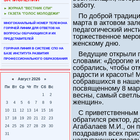
заботу.
► ЖУРНАЛ "ВЕСТНИК СПИ"
► ГАЗЕТА "ГОЛОС МОЛОДЕЖИ"
По доброй традиции
марта в актовом за
МНОГОКАНАЛЬНЫЙ НОМЕР ТЕЛЕФОНА
педагогический инст
ГОРЯЧЕЙ ЛИНИИ ДЛЯ ОТВЕТОВ НА
ВОПРОСЫ ОБУЧАЮЩИХСЯ И ИХ
торжественное меро
ПРЕДСТАВИТЕЛЕЙ
женскому дню.
ГОРЯЧАЯ ЛИНИЯ В СИСТЕМЕ СПО НА
Ведущие открыли п
БАЗЕ ИНСТИТУТА РАЗВИТИЯ
ПРОФЕССИОНАЛЬНОГО ОБРАЗОВАНИЯ
словами: «Дорогие 
собрались, чтобы от
радости и красоты! 
«
Август 2026 »
собравшихся в наше
посвященному 8 март
Пн
Вт
Ср
Чт
Пт
Сб
Вс
весны, самый светлы
1
2
женщин».
3
4
5
6
7
8
9
10
11
12
13
14
15
16
С приветственным с
обратился ректор, д
17
18
19
20
21
22
23
Агабалаев М.И., он 
24
25
26
27
28
29
30
поздравил всех при
31