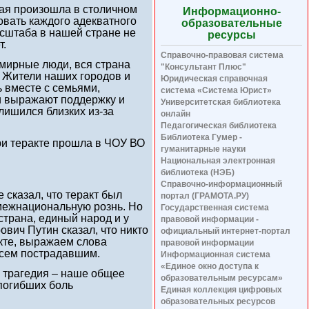
ая произошла в столичном
Информационно-
овать каждого адекватного
образовательные
асштаба в нашей стране не
ресурсы
т.
Справочно-правовая система
 мирные люди, вся страна
"Консультант Плюс"
! Жители наших городов и
Юридическая справочная
ь вместе с семьями,
система «Система Юрист»
и выражают поддержку и
Университетская библиотека
 лишился близких из-за
онлайн
Педагогическая библиотека
Библиотека Гумер -
и теракте прошла в ЧОУ ВО
гуманитарные науки
Национальная электронная
библиотека (НЭБ)
Справочно-информационный
сказал, что теракт был
портал (ГРАМОТА.РУ)
 межнациональную рознь. Но
Государственная система
страна, единый народ и у
правовой информации -
вич Путин сказал, что никто
официальный интернет-портал
акте, выражаем слова
правовой информации
всем пострадавшим.
Информационная система
«Единое окно доступа к
я трагедия – наше общее
образовательным ресурсам»
 погибших боль
Единая коллекция цифровых
образовательных ресурсов