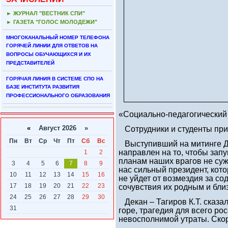
► ЖУРНАЛ "ВЕСТНИК СПИ"
► ГАЗЕТА "ГОЛОС МОЛОДЕЖИ"
МНОГОКАНАЛЬНЫЙ НОМЕР ТЕЛЕФОНА
ГОРЯЧЕЙ ЛИНИИ ДЛЯ ОТВЕТОВ НА
ВОПРОСЫ ОБУЧАЮЩИХСЯ И ИХ
ПРЕДСТАВИТЕЛЕЙ
ГОРЯЧАЯ ЛИНИЯ В СИСТЕМЕ СПО НА
БАЗЕ ИНСТИТУТА РАЗВИТИЯ
ПРОФЕССИОНАЛЬНОГО ОБРАЗОВАНИЯ
«Социально-педагогический 
«
Август 2026 »
Сотрудники и студенты приш
Пн
Вт
Ср
Чт
Пт
Сб
Вс
Выступивший на митинге Дав
направлен на то, чтобы зап
1
2
планам наших врагов не суж
3
4
5
6
7
8
9
нас сильный президент, кот
10
11
12
13
14
15
16
не уйдет от возмездия за со
17
18
19
20
21
22
23
сочувствия их родным и бл
24
25
26
27
28
29
30
Декан – Тагиров К.Т. сказа
31
горе, трагедия для всего р
невосполнимой утраты. Скор