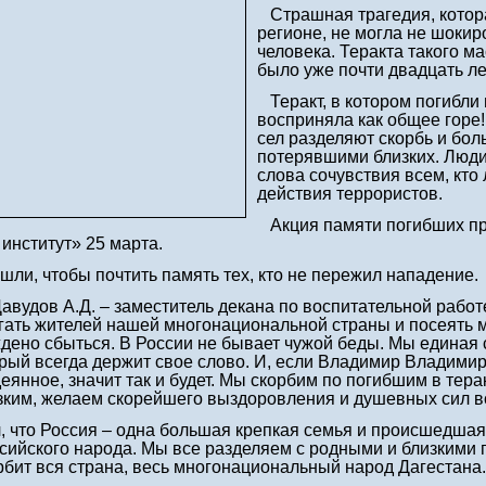
Страшная трагедия, котор
регионе, не могла не шокир
человека. Теракта такого м
было уже почти двадцать ле
Теракт, в котором погибли
восприняла как общее горе
сел разделяют скорбь и бол
потерявшими близких. Люд
слова сочувствия всем, кто
действия террористов.
Акция памяти погибших пр
институт» 25 марта.
ли, чтобы почтить память тех, кто не пережил нападение.
удов А.Д. – заместитель декана по воспитательной работе 
угать жителей нашей многонациональной страны и посеять
дено сбыться. В России не бывает чужой беды. Мы единая 
орый всегда держит свое слово. И, если Владимир Владимиро
деянное, значит так и будет. Мы скорбим по погибшим в тер
изким, желаем скорейшего выздоровления и душевных сил 
л, что Россия – одна большая крепкая семья и происшедша
оссийского народа. Мы все разделяем с родными и близкими
бит вся страна, весь многонациональный народ Дагестана.