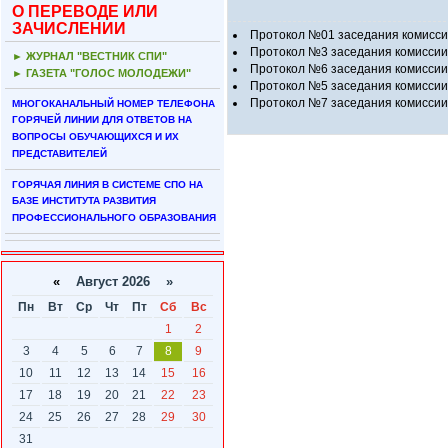
О ПЕРЕВОДЕ ИЛИ
ЗАЧИСЛЕНИИ
Протокол №01 заседания комиссии
Протокол №3 заседания комиссии 
► ЖУРНАЛ "ВЕСТНИК СПИ"
Протокол №6 заседания комиссии 
► ГАЗЕТА "ГОЛОС МОЛОДЕЖИ"
Протокол №5 заседания комиссии 
Протокол №7 заседания комиссии 
МНОГОКАНАЛЬНЫЙ НОМЕР ТЕЛЕФОНА
ГОРЯЧЕЙ ЛИНИИ ДЛЯ ОТВЕТОВ НА
ВОПРОСЫ ОБУЧАЮЩИХСЯ И ИХ
ПРЕДСТАВИТЕЛЕЙ
ГОРЯЧАЯ ЛИНИЯ В СИСТЕМЕ СПО НА
БАЗЕ ИНСТИТУТА РАЗВИТИЯ
ПРОФЕССИОНАЛЬНОГО ОБРАЗОВАНИЯ
«
Август 2026 »
Пн
Вт
Ср
Чт
Пт
Сб
Вс
1
2
3
4
5
6
7
8
9
10
11
12
13
14
15
16
17
18
19
20
21
22
23
24
25
26
27
28
29
30
31