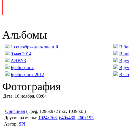
Альбомы
1 сентября- день знаний
В би
9 мая 2014
В чи
АНВУЗ
Вруч
Брейн-ринг
Вруч
Брейн-ринг 2012
Выст
Фотография
Дата: 16 ноября, 03:04
Оригинал
( Jpeg, 1296x972 пкс, 1039 кб )
Другие размеры:
1024x768
,
640x480
,
260x195
Автор:
SPI