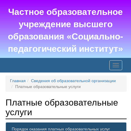
Частное образовательное
учреждение высшего
образования «Социально-
педагогический институт»
Toggle
navigati
Главная
Сведения об образовательной организации
Платные образовательные услуги
Платные образовательные
услуги
Порядок оказания платных образовательных услуг