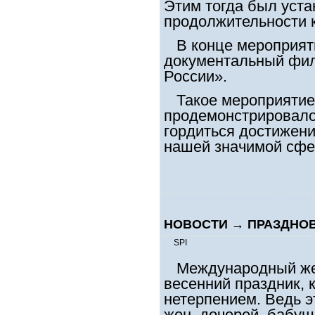
Этим тогда был уст
продолжительности к
В конце мероприят
документальный фил
России».
Такое мероприятие 
продемонстрировало
гордиться достижен
нашей значимой сфер
НОВОСТИ
→
ПРАЗДНОВ
SPI
Международный жен
весенний праздник,
нетерпением. Ведь э
жен, дочерей, бабуше