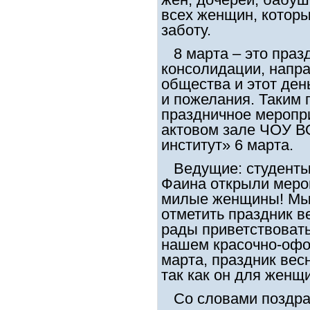
всех женщин, котор
заботу.
8 марта – это празд
консолидации, напр
общества и этот де
и пожелания. Таким 
праздничное меропри
актовом зале ЧОУ В
институт» 6 марта.
Ведущие: студенты
Фаина открыли меро
милые женщины! Мы 
отметить праздник в
рады приветствовать
нашем красочно-офо
марта, праздник вес
так как он для женщ
Со словами поздра