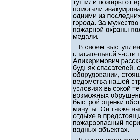
тушили пожары от в
помогали эвакуирова
одними из последни
города. За мужество
пожарной охраны по
медали.
В своем выступлени
спасательной части 
Аликеримович расск
буднях спасателей, 
оборудовании, стоя
ведомства нашей ст
условиях высокой т
возможных обрушени
быстрой оценки обст
минуты. Он также н
отдыхе в предстоящи
пожароопасный пери
водных объектах.