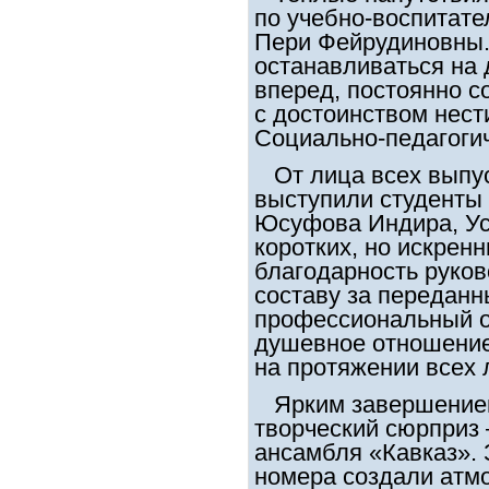
по учебно-воспитате
Пери Фейрудиновны.
останавливаться на 
вперед, постоянно с
с достоинством нест
Социально-педагогич
От лица всех выпус
выступили студенты
Юсуфова Индира, Ус
коротких, но искрен
благодарность руков
составу за переданн
профессиональный оп
душевное отношение
на протяжении всех 
Ярким завершением
творческий сюрприз
ансамбля «Кавказ».
номера создали атм