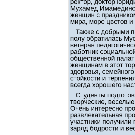
ректор, доктор юрид
Мухамед Имамединов
женщин с праздником
мира, море цветов и
Также с добрыми п
полу обратилась Му
ветеран педагогичес
работник социально
общественной палаты
женщинам в этот то
здоровья, семейного
стойкости и терпения
всегда хорошего нас
Студенты подготови
творческие, веселые
Очень интересно пр
развлекательная про
участники получили
заряд бодрости и ве