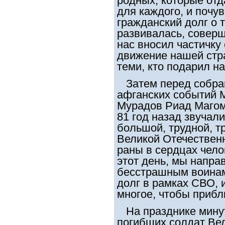
родных, которые отд
для каждого, и почув
гражданский долг о 
развивалась, соверш
нас вносил частичку 
движение нашей стр
теми, кто подарил н
Затем перед собра
афганских событий 
Мурадов Риад Магом
81 год назад звучал
большой, трудной, т
Великой Отечествен
раны в сердцах чело
этот день, мы напр
бесстрашным воинам
долг в рамках СВО, и
многое, чтобы прибл
На празднике минут
погибших солдат Ве