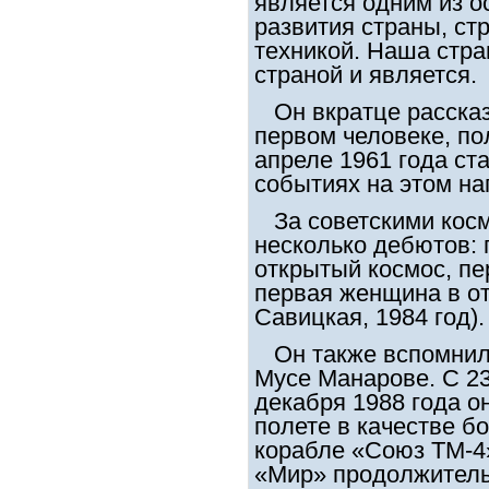
является одним из о
развития страны, ст
техникой. Наша стра
страной и является.
Он вкратце рассказа
первом человеке, по
апреле 1961 года ст
событиях на этом на
За советскими косм
несколько дебютов: 
открытый космос, пе
первая женщина в о
Савицкая, 1984 год).
Он также вспомнил 
Мусе Манарове. С 23
декабря 1988 года о
полете в качестве б
корабле «Союз ТМ-4
«Мир» продолжительн