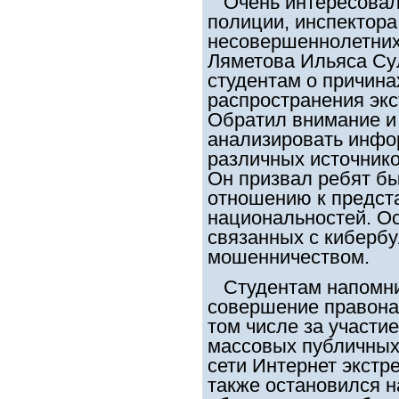
Очень интересовал
полиции, инспектора
несовершеннолетних
Ляметова Ильяса Сул
студентам о причина
распространения экс
Обратил внимание и
анализировать инфо
различных источнико
Он призвал ребят б
отношению к предст
национальностей. Ос
связанных с кибербу
мошенничеством.
Студентам напомнил
совершение правона
том числе за участи
массовых публичных
сети Интернет экстр
также остановился н