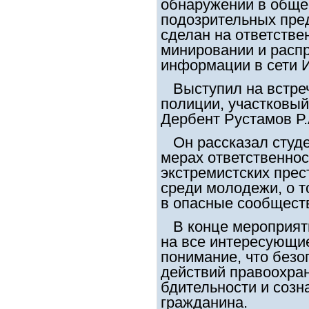
обнаружении в обще
подозрительных пре
сделан на ответстве
минировании и расп
информации в сети И
Выступил на встреч
полиции, участковы
Дербент Рустамов Р.
Он рассказал студе
мерах ответственнос
экстремистских пре
среди молодежи, о т
в опасные сообществ
В конце мероприяти
на все интересующие
понимание, что безо
действий правоохран
бдительности и созн
гражданина.