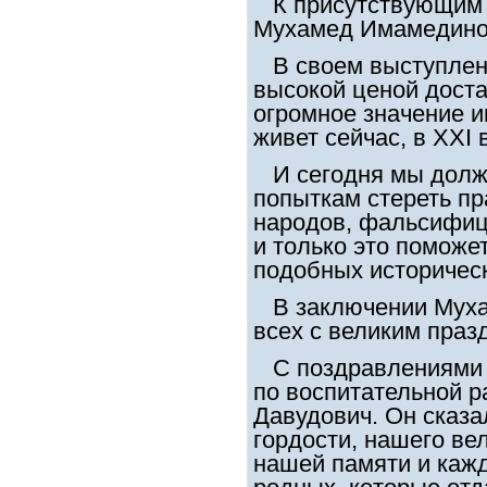
К присутствующим о
Мухамед Имамединов
В своем выступлении
высокой ценой доста
огромное значение и
живет сейчас, в
XXI
И сегодня мы долж
попыткам стереть пр
народов, фальсифиц
и только это поможе
подобных историческ
В заключении Муха
всех с великим праз
С поздравлениями в
по воспитательной 
Давудович. Он сказа
гордости, нашего ве
нашей памяти и кажд