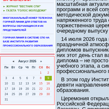
масштабная актуали
► ЖУРНАЛ "ВЕСТНИК СПИ"
программ и всей соп
► ГАЗЕТА "ГОЛОС МОЛОДЕЖИ"
методической докуме
МНОГОКАНАЛЬНЫЙ НОМЕР ТЕЛЕФОНА
напряженного труда
ГОРЯЧЕЙ ЛИНИИ ДЛЯ ОТВЕТОВ НА
торжественная цере
ВОПРОСЫ ОБУЧАЮЩИХСЯ И ИХ
очередному выпуску 
ПРЕДСТАВИТЕЛЕЙ
14 июля 2026 года в
ГОРЯЧАЯ ЛИНИЯ В СИСТЕМЕ СПО НА
БАЗЕ ИНСТИТУТА РАЗВИТИЯ
праздничной атмосф
ПРОФЕССИОНАЛЬНОГО ОБРАЗОВАНИЯ
дипломов выпускника
них этот день стал 
диплома – не прост
«
Август 2026 »
учебного этапа, а с
Пн
Вт
Ср
Чт
Пт
Сб
Вс
профессионального 
1
2
3
4
5
6
7
8
9
В этом году Инстит
10
11
12
13
14
15
16
девяти направления
17
18
19
20
21
22
23
образования.
24
25
26
27
28
29
30
Церемония открыла
31
Российской Федерац