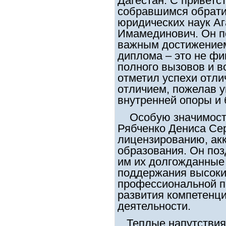
Дагестан. С приветс
собравшимся обратил
юридических наук А
Имамединович. Он п
важным достижением
диплома – это не фи
полного вызовов и в
отметил успехи отли
отличием, пожелав у
внутренней опоры и 
Особую значимость
Рябченко Дениса Сер
лицензированию, акк
образования. Он поз
им их долгожданные
поддержания высоки
профессиональной п
развития компетенц
деятельности.
Теплые напутствия 