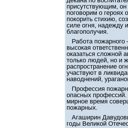
декана по воспитате
присутствующим, он 
поговорим о героях 
покорить стихию, со
силе огня, надежду 
благополучия.
Работа пожарного –
высокая ответствен
оказаться сложной 
только людей, но и
распространение огн
участвуют в ликвида
наводнений, урагано
Профессия пожарног
опасных профессий. 
мирное время совер
пожарных.
Агаширин Давудович
годы Великой Отече