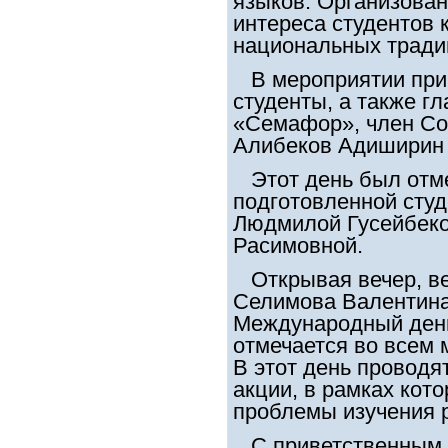
языков. Организован
интереса студентов 
национальных тради
В мероприятии прин
студенты, а также г
«Семафор», член Со
Алибеков Адиширин 
Этот день был отм
подготовленной сту
Людмилой Гусейбеко
Расимовной.
Открывая вечер, ве
Селимова Валентина
Международный день
отмечается во всем 
В этот день проводя
акции, в рамках кот
проблемы изучения 
С приветственным 