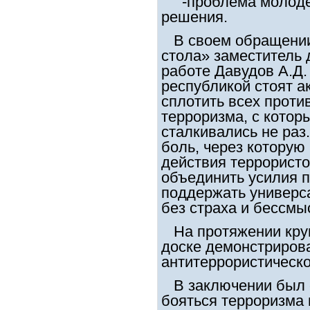
-проблема молодежн
решения.
В своем обращении 
стола» заместитель 
работе Давудов А.Д.
республикой стоят а
сплотить всех проти
терроризма, с котор
сталкивались не раз
боль, через которую
действия террорист
объединить усилия п
поддержать универс
без страха и бессмы
На протяжении круг
доске демонстриров
антитеррористическо
В заключении был с
бояться терроризма 