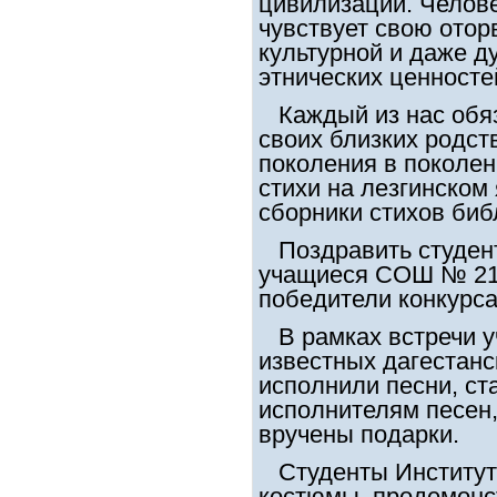
цивилизации. Челове
чувствует свою отор
культурной и даже д
этнических ценносте
Каждый из нас обяз
своих близких родст
поколения в поколен
стихи на лезгинском
сборники стихов биб
Поздравить студент
учащиеся СОШ № 21 
победители конкурса
В рамках встречи у
известных дагестанс
исполнили песни, ст
исполнителям песен,
вручены подарки.
Студенты Института
костюмы, продемонс